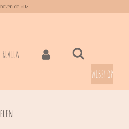
 boven de 50,-
REVIEW
WEBSHOP
elen