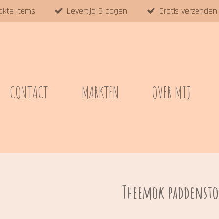
akte items
Levertijd 3 dagen
Gratis verzenden
CONTACT
MARKTEN
OVER MIJ
Theemok paddensto