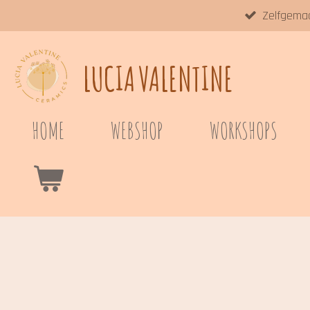
Zelfgema
Ga
direct
naar
LUCIA
VALENTINE
de
hoofdinhoud
HOME
WEBSHOP
WORKSHOPS