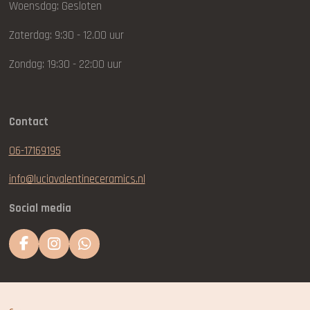
Woensdag: Gesloten
Zaterdag: 9:30 - 12.00 uur
Zondag: 19:30 - 22:00 uur
Contact
06-17169195
info@luciavalentineceramics.nl
Social media
F
I
W
a
n
h
c
s
a
e
t
t
b
a
s