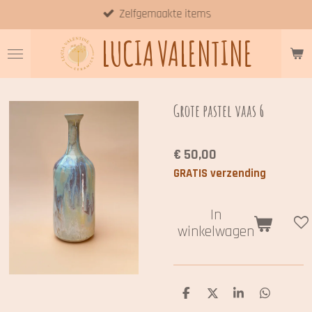
Zelfgemaakte items
Ga
direct
LUCIA
VALENTINE
naar
de
hoofdinhoud
Grote pastel vaas 6
€ 50,00
GRATIS verzending
In
winkelwagen
D
D
S
D
e
e
h
e