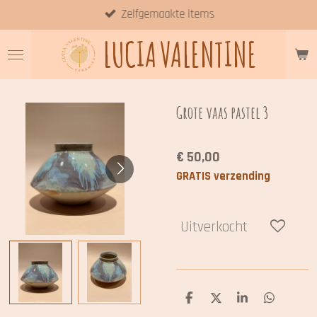
Zelfgemaakte items
Ga
direct
LUCIA
VALENTINE
naar
de
hoofdinhoud
Grote vaas pastel 3
€ 50,00
GRATIS verzending
Uitverkocht
D
D
S
D
e
e
h
e