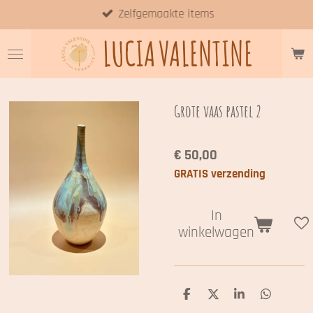
Zelfgemaakte items
Ga
direct
LUCIA
VALENTINE
naar
de
hoofdinhoud
Grote vaas pastel 2
€ 50,00
GRATIS verzending
In
winkelwagen
D
D
S
D
e
e
h
e