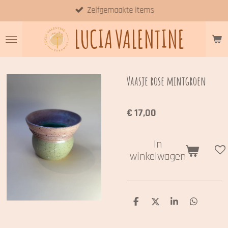
Zelfgemaakte items
Ga
direct
LUCIA
VALENTINE
naar
de
hoofdinhoud
Vaasje rose mintgroen
€ 17,00
In
winkelwagen
D
D
S
D
e
e
h
e
l
e
a
l