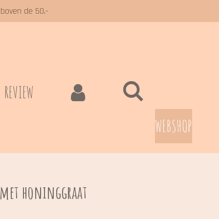
 boven de 50,-
REVIEW
WEBSHOP
l met honinggraat