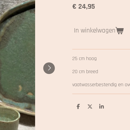
€ 24,95
In winkelwagen
25 cm hoog
20 cm breed
vaatwasserbestendig en o
D
D
S
e
e
h
l
e
a
e
l
r
n
e