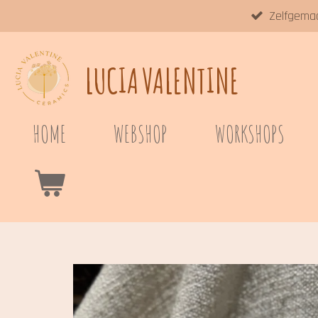
Zelfgema
Ga
direct
naar
LUCIA
VALENTINE
de
hoofdinhoud
HOME
WEBSHOP
WORKSHOPS