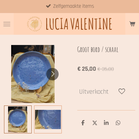
Zelfgemaakte items
Ga
direct
LUCIA
VALENTINE
naar
de
hoofdinhoud
Groot bord / schaal
€ 25,00
€ 35,00
Uitverkocht
D
D
S
D
e
e
h
e
l
e
a
l