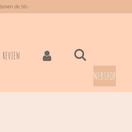
 boven de 50,-
REVIEW
WEBSHOP