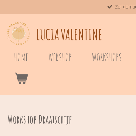
Zelfgema
Ga
direct
naar
LUCIA
VALENTINE
de
hoofdinhoud
HOME
WEBSHOP
WORKSHOPS
Workshop Draaischijf