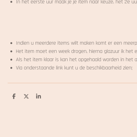
In het eerste uur maak je je item naar keuze, het 2e
Indien u meerdere items wilt maken komt er een meerprij
Het item moet een week drogen, hierna glazuur ik het en ba
Als het item klaar is kan het opgehaald worden in het 
Via onderstaande link kunt u de beschikbaarheid zien;
D
D
S
e
e
h
l
e
a
e
l
r
n
e