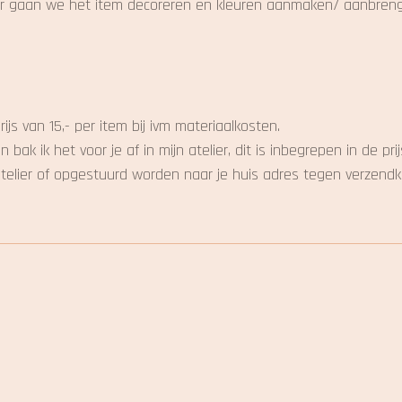
 uur gaan we het item decoreren en kleuren aanmaken/ aanbren
s van 15,- per item bij ivm materiaalkosten.
k ik het voor je af in mijn atelier, dit is inbegrepen in de prij
atelier of opgestuurd worden naar je huis adres tegen verzendk