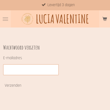
Levertijd 3 dagen
Ga
direct
LUCIA
VALENTINE
naar
de
hoofdinhoud
Wachtwoord vergeten
E-mailadres
Verzenden