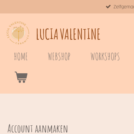
Zelfgema
Ga
direct
naar
LUCIA
VALENTINE
de
hoofdinhoud
HOME
WEBSHOP
WORKSHOPS
Account aanmaken