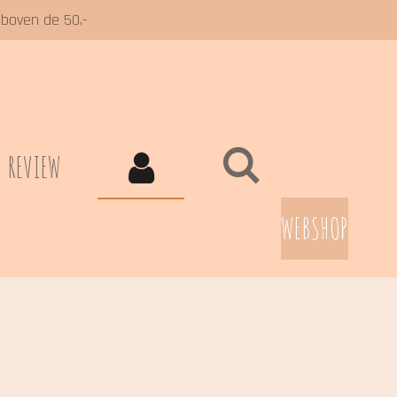
 boven de 50,-
REVIEW
WEBSHOP